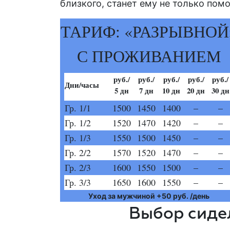
близкого, станет ему не только по
ТАРИФ: «РАЗРЫВНОЙ
С ПРОЖИВАНИЕМ
руб./
руб./
руб./
руб./
руб./
Дни/часы
5 дн
7 дн
10 дн
20 дн
30 дн
Гр. 1/1
1500
1450
1400
–
–
Гр. 1/2
1520
1470
1420
–
–
Гр. 1/3
1550
1500
1450
–
–
Гр. 2/2
1570
1520
1470
–
–
Гр. 2/3
1600
1550
1500
–
–
Гр. 3/3
1650
1600
1550
–
–
Уход за мужчиной +50 руб. /день
Выбор сиде