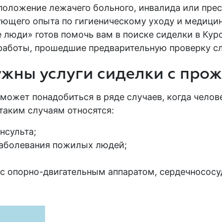
 положение лежачего
больного
, инвалида или пре
ующего опыта по гигиеническому уходу и медиц
люди» готов помочь вам в поиске сиделки в Курс
работы, прошедшие предварительную проверку с
ужны услуги сиделки с про
жет понадобиться в ряде случаев, когда человек
таким случаям относятся:
нсульта;
заболевания
пожилых людей
;
с опорно-двигательным аппаратом, сердечнососуд