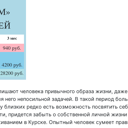
М»
НЕЙ
3 мес
940 руб.
4200 руб.
28200 руб.
ишают человека привычного образа жизни, даже
ля него непосильной задачей. В такой период бол
у близких редко есть возможность посвятить се
ути, придется забыть о собственной личной жизн
живанием в Курске
. Опытный человек сумеет прав