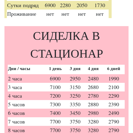
Сутки подряд
6900
2280
2050
1730
Проживание
нет
нет
нет
нет
СИДЕЛКА В
СТАЦИОНАР
Дни / часы
1 день
3 дня
4 дня
6 дней
2 часа
6900
2950
2480
1990
3 часа
7100
3150
2680
2100
4 часа
7200
3250
2780
2290
5 часов
7300
3350
2880
2390
6 часов
7400
3450
2980
2490
7 часов
7700
3750
3280
2790
8 часов
7700
3750
3280
2790