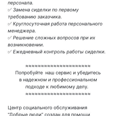
персонала.
✅
Замена сиделки по первому
требованию заказчика.
✅
Круглосуточная работа персонального
менеджера.
✅
Решение сложных вопросов при их
возникновении.
✅
Ежедневный контроль работы сиделки.
≈
≈
≈
≈
≈
≈
≈
≈
≈
≈
≈
≈
≈
≈
≈
≈
≈
≈
≈
≈
≈
Попробуйте наш сервис и убедитесь
в
надежном и профессиональном
подходе
к любимому делу.
≈
≈≈≈≈≈≈≈≈≈≈≈≈≈≈≈≈≈≈≈≈
Центр социального обслуживания
“Добрые люди” создан для помощи