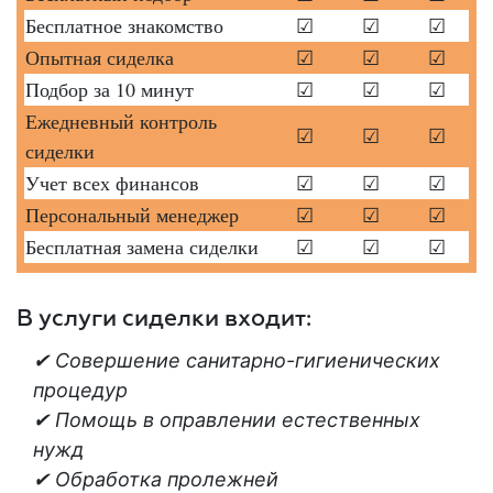
Бесплатное знакомство
☑
☑
☑
Опытная сиделка
☑
☑
☑
Подбор за 10 минут
☑
☑
☑
Ежедневный контроль
☑
☑
☑
сиделки
Учет всех финансов
☑
☑
☑
Персональный менеджер
☑
☑
☑
Бесплатная замена сиделки
☑
☑
☑
В услуги сиделки входит:
✔ Совершение санитарно-гигиенических
процедур
✔ Помощь в оправлении естественных
нужд
✔ Обработка пролежней